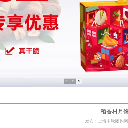
1
2
3
稻香村月
发布：
上海中秋团购网