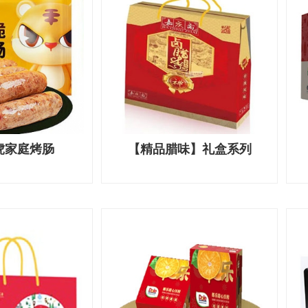
虎家庭烤肠
【精品腊味】礼盒系列