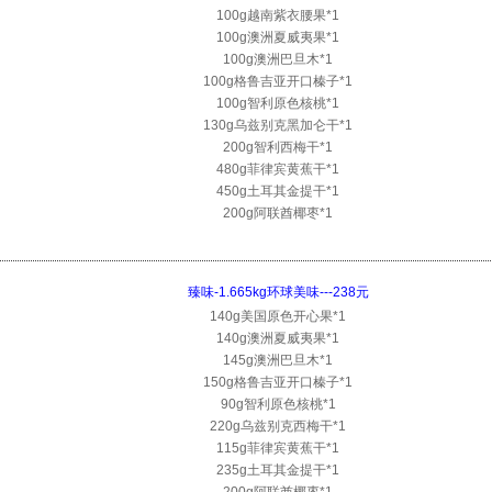
100g越南紫衣腰果*1
100g澳洲夏威夷果*1
100g澳洲巴旦木*1
100g格鲁吉亚开口榛子*1
100g智利原色核桃*1
130g乌兹别克黑加仑干*1
200g智利西梅干*1
480g菲律宾黄蕉干*1
450g土耳其金提干*1
200g阿联酋椰枣*1
臻味-1.665kg环球美味---238元
140g美国原色开心果*1
140g澳洲夏威夷果*1
145g澳洲巴旦木*1
150g格鲁吉亚开口榛子*1
90g智利原色核桃*1
220g乌兹别克西梅干*1
115g菲律宾黄蕉干*1
235g土耳其金提干*1