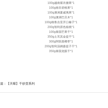
100g越南紫衣腰果*1
100g南非碧根果*1
100g澳洲夏威夷果*1
100g澳洲巴旦木*1
100g格鲁吉亚开口榛子*1
200g智利原色核桃*1
100g泰国芒果干*1
350g土耳其金提干*1
300g阿联酋椰枣*1
200g智利汤姆森提子干*1
350g泰国龙眼干*1
一篇：
【天喔】干炒货系列