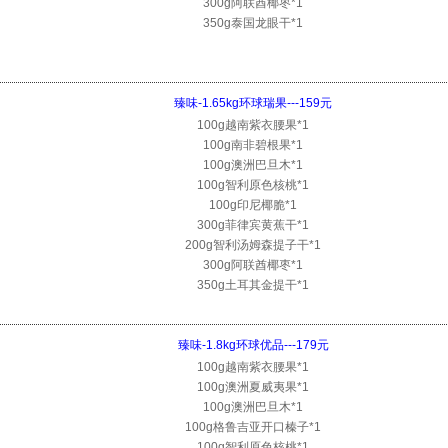
300g阿联酋椰枣*1
350g泰国龙眼干*1
臻味-1.65kg环球瑞果---159元
100g越南紫衣腰果*1
100g南非碧根果*1
100g澳洲巴旦木*1
100g智利原色核桃*1
100g印尼椰脆*1
300g菲律宾黄蕉干*1
200g智利汤姆森提子干*1
300g阿联酋椰枣*1
350g土耳其金提干*1
臻味-1.8kg环球优品---179元
100g越南紫衣腰果*1
100g澳洲夏威夷果*1
100g澳洲巴旦木*1
100g格鲁吉亚开口榛子*1
100g智利原色核桃*1