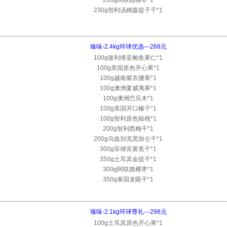
200g阿联酋椰枣*1
230g智利汤姆森提子干*1
臻味-2.4kg环球优选---268元
100g玻利维亚鲍鱼果仁*1
100g美国原色开心果*1
100g越南紫衣腰果*1
100g澳洲夏威夷果*1
100g澳洲巴旦木*1
100g美国开口榛子*1
100g智利原色核桃*1
200g智利西梅干*1
200g乌兹别克黑加仑干*1
300g菲律宾黄蕉干*1
350g土耳其金提干*1
300g阿联酋椰枣*1
350g泰国龙眼干*1
臻味-2.1kg环球尊礼---298元
100g土耳其原色开心果*1