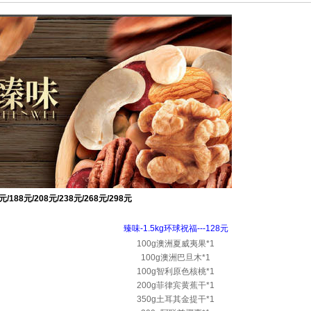
/188元/208元/238元/268元/298元
臻味-1.5kg环球祝福---128元
100g澳洲夏威夷果*1
100g澳洲巴旦木*1
100g智利原色核桃*1
200g菲律宾黄蕉干*1
350g土耳其金提干*1