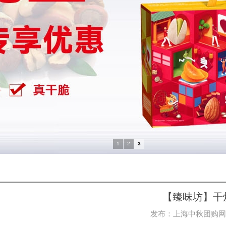
1
2
3
【臻味坊】干
发布：
上海中秋团购网