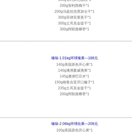
200g智利西梅干*1
200g乌兹别克黑加仑干*1
300g菲律宾黄蕉干*1
300g土耳其金提干*1
300g阿联酋椰枣*1
臻味-1.01kg环球臻果---188元
140g美国原色开心果*1
140g澳洲夏威夷果*1
145g澳洲巴旦木*1
150g格鲁吉亚开口榛子*1
235g土耳其金提干*1
200g阿联酋椰枣*1
臻味-2.06kg环球欣果---208元
100g美国原色开心果*1