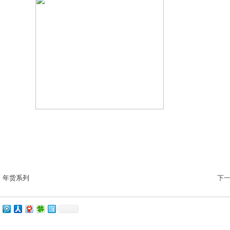
】年货系列
下